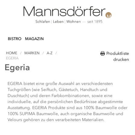
Direkt
N & DEKO
KÜCHE
TEXTILIEN
LIFEST
zum
BISTRO
MAGAZIN
Inhalt
HOME
MARKEN
A-Z
Produktliste
EGERIA
drucken
Egeria
EGERIA bietet eine große Auswahl an verschiedensten
Tuchgrößen (wie Seiftuch, Gästetuch, Handtuch und
Duschtuch) und deren Farbkombinationen, sowie eine
individuelle, auf die persönlichen Bedürfnisse abgestimmte
Ausstattung. EGERIA Produkte sind aus 100% Baumwolle oder
100% SUPIMA Baumwolle, auch organische Baumwolle und
Velours gehören zu den verarbeiteten Materialien.