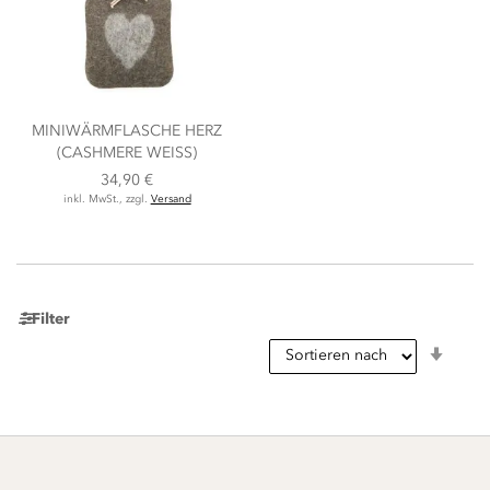
MINIWÄRMFLASCHE HERZ
(CASHMERE WEISS)
34,90 €
inkl. MwSt., zzgl.
Versand
Filter
In
aufst
Reihe