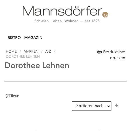
Direkt
N & DEKO
KÜCHE
TEXTILIEN
LIFEST
zum
BISTRO
MAGAZIN
Inhalt
HOME
MARKEN
A-Z
Produktliste
DOROTHEE LEHNEN
drucken
Dorothee Lehnen
Filter
In
aufst
Reihe