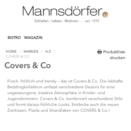
Welcome
to
All
in
One
Accessibility
Direkt
N & DEKO
KÜCHE
TEXTILIEN
LIFEST
screen
zum
BISTRO
MAGAZIN
reader.
Inhalt
To
HOME
MARKEN
A-Z
Produktliste
start
COVERS & CO
drucken
the
Covers & Co
All
in
One
Frisch, fröhlich und trendy – das ist Covers & Co. Die lebhafte
Accessibility
Beddingkollektion umfasst verschiedene Dessins für eine
screen
ungezwungene, kreative Atmosphäre in Kinder- und
reader,
Jugendzimmern. Covers & Co. kombiniert verschiedene Stile
press
und formt daraus fröhliche Looks. Entdecke auch die neuen
"Ctrl
Zierkissen, Plaids und Strandlaken von COVERS & Co.!
+
/".
This