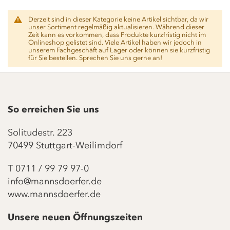
shortcut
activates
Derzeit sind in dieser Kategorie keine Artikel sichtbar, da wir
the
unser Sortiment regelmäßig aktualisieren. Während dieser
screen
Zeit kann es vorkommen, dass Produkte kurzfristig nicht im
reader
Onlineshop gelistet sind. Viele Artikel haben wir jedoch in
unserem Fachgeschäft auf Lager oder können sie kurzfristig
to
für Sie bestellen. Sprechen Sie uns gerne an!
help
you
navigate
and
interact
So erreichen Sie uns
with
the
Solitudestr. 223
content.
70499 Stuttgart-Weilimdorf
T
0711 / 99 79 97-0
info@mannsdoerfer.de
www.mannsdoerfer.de
Unsere neuen Öffnungszeiten