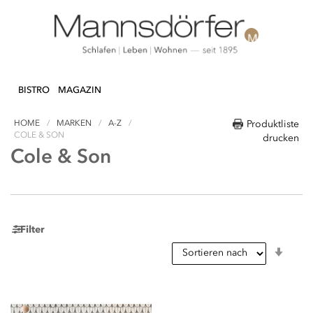
Direkt
N & DEKO
KÜCHE
TEXTILIEN
LIFEST
zum
BISTRO
MAGAZIN
Inhalt
HOME
MARKEN
A-Z
Produktliste
COLE & SON
drucken
Cole & Son
Filter
In
aufst
Reihe