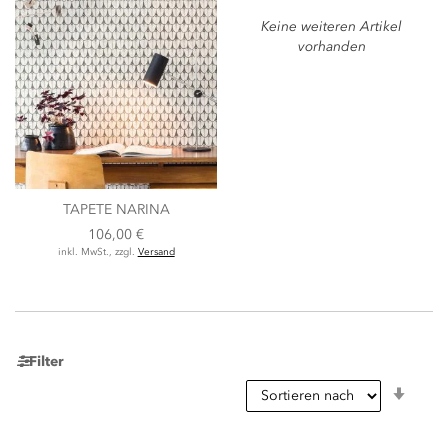
Keine weiteren Artikel
vorhanden
TAPETE NARINA
106,00 €
inkl. MwSt., zzgl.
Versand
Filter
In
aufst
Reihe