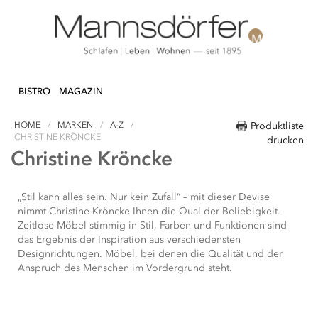
Direkt
N & DEKO
KÜCHE
TEXTILIEN
LIFEST
zum
BISTRO
MAGAZIN
Inhalt
HOME
MARKEN
A-Z
Produktliste
CHRISTINE KRÖNCKE
drucken
Christine Kröncke
„Stil kann alles sein. Nur kein Zufall“ – mit dieser Devise
nimmt Christine Kröncke Ihnen die Qual der Beliebigkeit.
Zeitlose Möbel stimmig in Stil, Farben und Funktionen sind
das Ergebnis der Inspiration aus verschiedensten
Designrichtungen. Möbel, bei denen die Qualität und der
Anspruch des Menschen im Vordergrund steht.