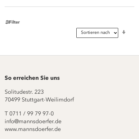
Filter
In
aufst
Reihe
So erreichen Sie uns
Solitudestr. 223
70499 Stuttgart-Weilimdorf
T
0711 / 99 79 97-0
info@mannsdoerfer.de
www.mannsdoerfer.de