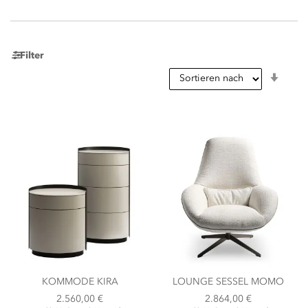
Filter
In
aufst
Reihe
KOMMODE KIRA
LOUNGE SESSEL MOMO
2.560,00 €
2.864,00 €