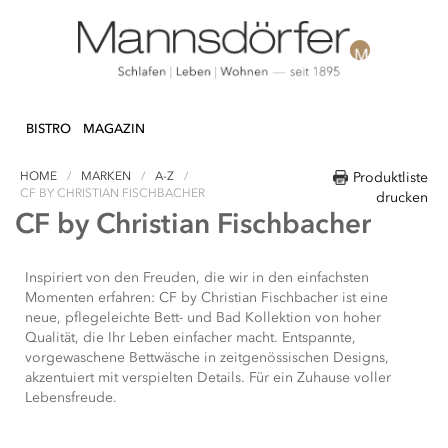
Direkt
N & DEKO
KÜCHE
TEXTILIEN
LIFEST
zum
BISTRO
MAGAZIN
Inhalt
HOME
MARKEN
A-Z
Produktliste
CF BY CHRISTIAN FISCHBACHER
drucken
CF by Christian Fischbacher
Inspiriert von den Freuden, die wir in den einfachsten
Momenten erfahren: CF by Christian Fischbacher ist eine
neue, pflegeleichte Bett- und Bad Kollektion von hoher
Qualität, die Ihr Leben einfacher macht. Entspannte,
vorgewaschene Bettwäsche in zeitgenössischen Designs,
akzentuiert mit verspielten Details. Für ein Zuhause voller
Lebensfreude.