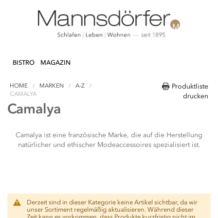
Direkt
N & DEKO
KÜCHE
TEXTILIEN
LIFEST
zum
BISTRO
MAGAZIN
Inhalt
HOME
MARKEN
A-Z
Produktliste
CAMALYA
drucken
Camalya
Camalya ist eine französische Marke, die auf die Herstellung
natürlicher und ethischer Modeaccessoires spezialisiert ist.
Derzeit sind in dieser Kategorie keine Artikel sichtbar, da wir
unser Sortiment regelmäßig aktualisieren. Während dieser
Zeit kann es vorkommen, dass Produkte kurzfristig nicht im