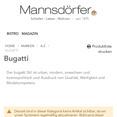
Direkt
N & DEKO
KÜCHE
TEXTILIEN
LIFEST
zum
BISTRO
MAGAZIN
Inhalt
HOME
MARKEN
A-Z
Produktliste
BUGATTI
drucken
Bugatti
Der bugatti Stil ist urban, modern, erwachsen und
kosmopolitisch und Ausdruck von Qualität, Wertigkeit und
Modekompetenz
Derzeit sind in dieser Kategorie keine Artikel sichtbar, da wir
unser Sortiment regelmäßig aktualisieren. Während dieser