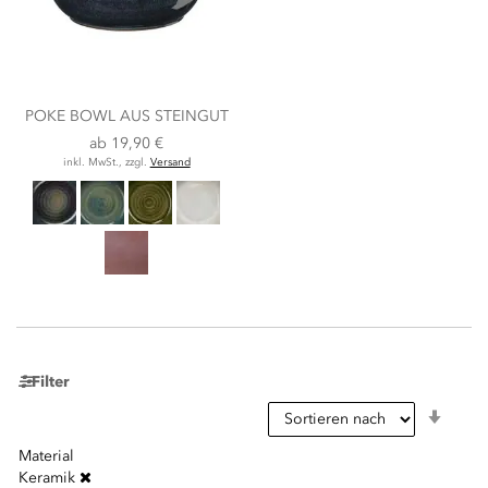
POKE BOWL AUS STEINGUT
ab
19,90 €
inkl. MwSt., zzgl.
Versand
Filter
In
aufst
Reihe
Material
Keramik