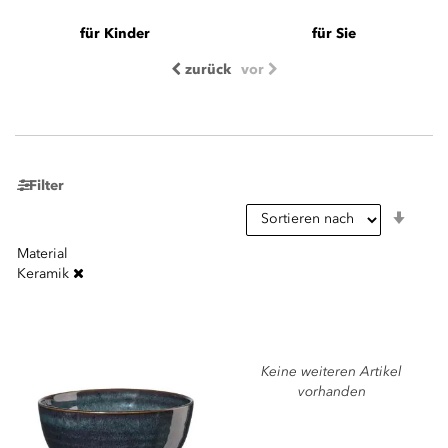
für Kinder
für Sie
zurück
vor
Filter
In
aufst
Reihe
Material
Keramik
Keine weiteren Artikel
vorhanden