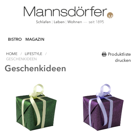
Direkt
N & DEKO
KÜCHE
TEXTILIEN
LIFEST
zum
BISTRO
MAGAZIN
Inhalt
HOME
LIFESTYLE
Produktliste
GESCHENKIDEEN
drucken
Geschenkideen