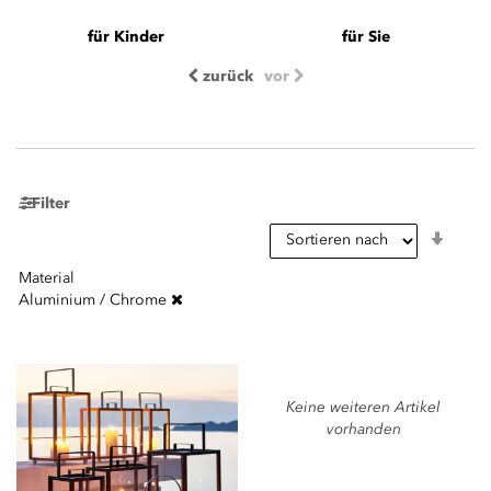
für Kinder
für Sie
zurück
vor
Filter
In
aufst
Reihe
Material
Aluminium / Chrome
Keine weiteren Artikel
vorhanden