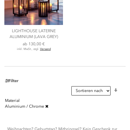
LIGHTHOUSE LATERNE
ALUMINIUM (LAVA GREY)
ab
130,00 €
inkl. MwSt., zzgl.
Versand
Filter
In
aufst
Reihe
Material
Aluminium / Chrome
Weihnachten? Geburtstag? Mitbringsel? Kein Geschenk zur