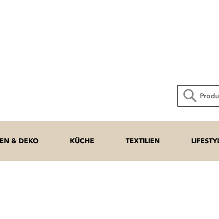
Direkt
zum
Inhalt
Suche
N & DEKO
KÜCHE
TEXTILIEN
LIFESTY