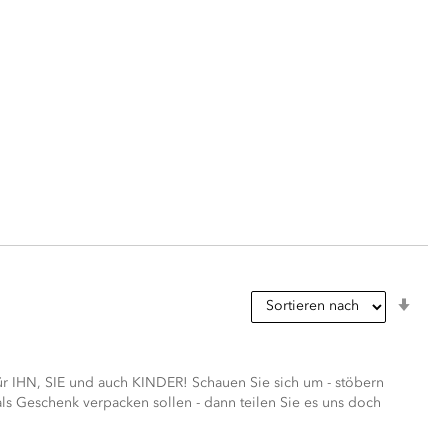
In
aufs
Reih
r IHN, SIE und auch KINDER! Schauen Sie sich um - stöbern
s Geschenk verpacken sollen - dann teilen Sie es uns doch