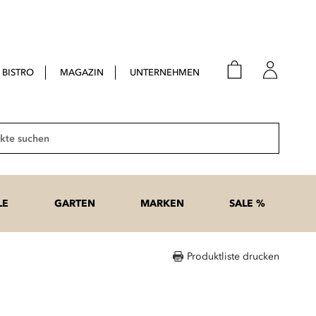
BISTRO
MAGAZIN
UNTERNEHMEN
E-Mail
Passwort
Suche
Anme
Passwort
LE
GARTEN
MARKEN
SALE %
vergesse
Produktliste drucken