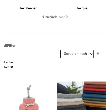
für Kinder
für Sie
zurück
vor
Filter
In
aufst
Reihe
Farbe
Rot