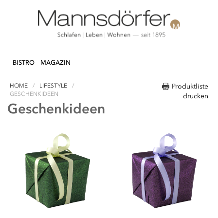
Direkt
N & DEKO
KÜCHE
TEXTILIEN
LIFEST
zum
BISTRO
MAGAZIN
Inhalt
HOME
LIFESTYLE
Produktliste
GESCHENKIDEEN
drucken
Geschenkideen