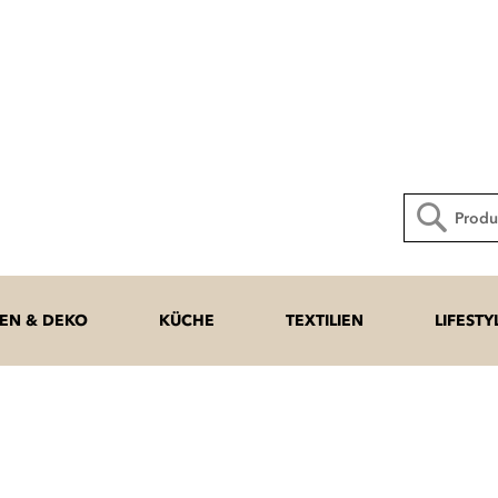
Direkt
zum
Inhalt
Suche
N & DEKO
KÜCHE
TEXTILIEN
LIFESTY