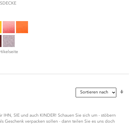
ESDECKE
tikelseite
In
aufs
Reih
r IHN, SIE und auch KINDER! Schauen Sie sich um - stöbern
s Geschenk verpacken sollen - dann teilen Sie es uns doch