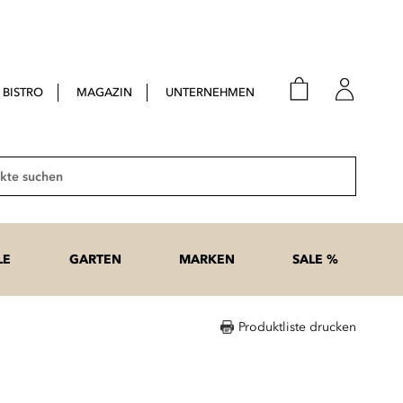
BISTRO
MAGAZIN
UNTERNEHMEN
E-Mail
Passwort
Suche
Anme
Passwort
LE
GARTEN
MARKEN
SALE %
vergesse
Produktliste drucken