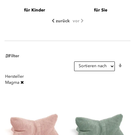
shortcut
activates
für Kinder
für Sie
the
screen
zurück
vor
reader
to
help
you
navigate
and
Filter
interact
In
with
aufst
the
Reihe
Hersteller
content.
Magma