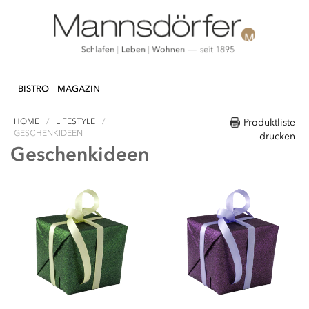
Direkt
N & DEKO
KÜCHE
TEXTILIEN
LIFEST
zum
BISTRO
MAGAZIN
Inhalt
HOME
LIFESTYLE
Produktliste
GESCHENKIDEEN
drucken
Geschenkideen