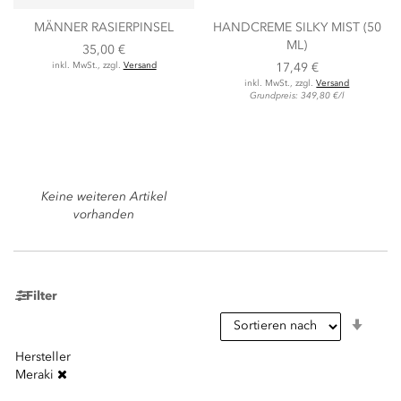
MÄNNER RASIERPINSEL
HANDCREME SILKY MIST (50
ML)
35,00 €
inkl. MwSt., zzgl.
Versand
17,49 €
inkl. MwSt., zzgl.
Versand
Grundpreis: 349,80 €/l
Keine weiteren Artikel
vorhanden
Filter
In
aufst
Reihe
Hersteller
Meraki