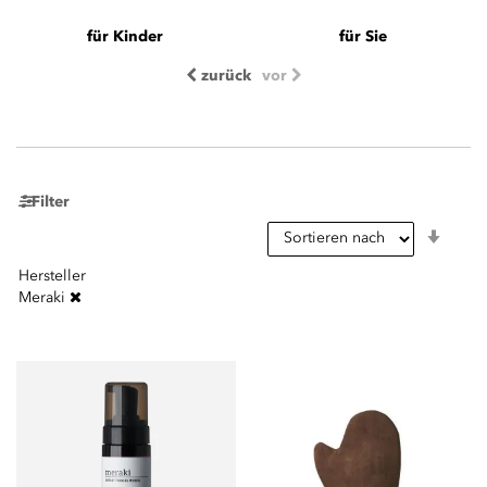
für Kinder
für Sie
zurück
vor
Filter
In
aufst
Reihe
Hersteller
Meraki