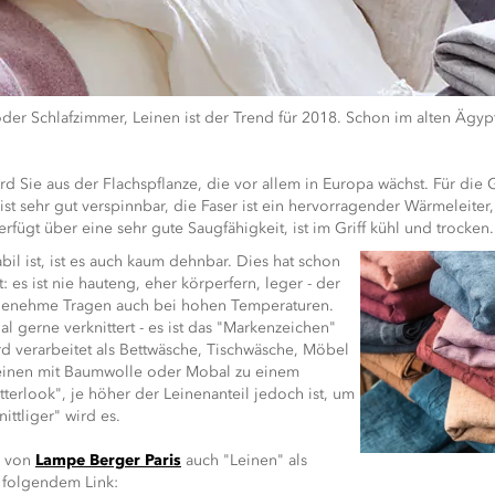
r Schlafzimmer, Leinen ist der Trend für 2018. Schon im alten Ägyp
 wird Sie aus der Flachspflanze, die vor allem in Europa wächst. Für d
t sehr gut verspinnbar, die Faser ist ein hervorragender Wärmeleiter,
ügt über eine sehr gute Saugfähigkeit, ist im Griff kühl und trocken.
bil ist, ist es auch kaum dehnbar. Dies hat schon
es ist nie hauteng, eher körperfern, leger - der
angenehme Tragen auch bei hohen Temperaturen.
al gerne verknittert - es ist das "Markenzeichen"
rd verarbeitet als Bettwäsche, Tischwäsche, Möbel
inen mit Baumwolle oder Mobal zu einem
tterlook", je höher der Leinenanteil jedoch ist, um
ittliger" wird es.
. von
Lampe Berger Paris
auch "Leinen" als
r folgendem Link: