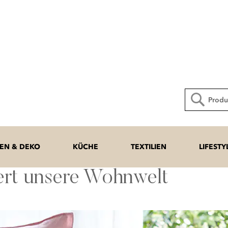
Direkt
zum
Inhalt
Suche
N & DEKO
KÜCHE
TEXTILIEN
LIFESTY
bert unsere Wohnwelt