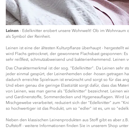
Leinen
- Edelknitter erobert unsere Wohnwelt! Ob im Wohnraum ode
als Symbol der Reinheit.
Leinen ist eine der ältesten Kulturpflanze überhaupt - hergestellt
wird Flachs getrocknet, der gewonnene Flachsbast gesponnen: Es is
sehr reißfest, schmutzabweisend und bakterienhemmend. Leinen verf
Das Charaktermerkmal ist der sog. "Edelknitter". Da Leinen sehr sta
jeder einmal gespürt, der Leinenhemden oder -hosen getragen hat: 
dadurch erreichte Spielraum ist erwünscht und sorgt so für das 
Und eben genau die geringe Elastizität sorgt dafür, dass das Materi
von Leinen, was man gerne als "Edelknitter" bezeichnet. Leinen wi
und Gardinenstoffe, Sommerdecken und Hygeneauflagen. Wird Le
Mischgewebe verarbeitet, reduziert sich der "Edelknitter" zum "Kni
so hochwertiger ist das Produkt, um so "edler" ist es, um so "edelkn
Neben den klassischen Leinenprodukten aus Stoff gibt es aber z.B
Duftstoff - weitere Informationen finden Sie in unserem Shop unte