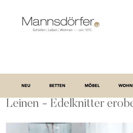
NEU
BETTEN
MÖBEL
WOHNE
Leinen - Edelknitter ero