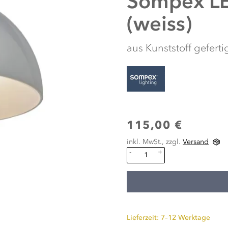
Sompex
L
(weiss)
aus Kunststoff geferti
115,00 €
inkl. MwSt., zzgl.
Versand
-
+
Lieferzeit: 7–12 Werktage