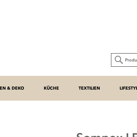
Direkt
zum
Inhalt
Suche
N & DEKO
KÜCHE
TEXTILIEN
LIFESTY