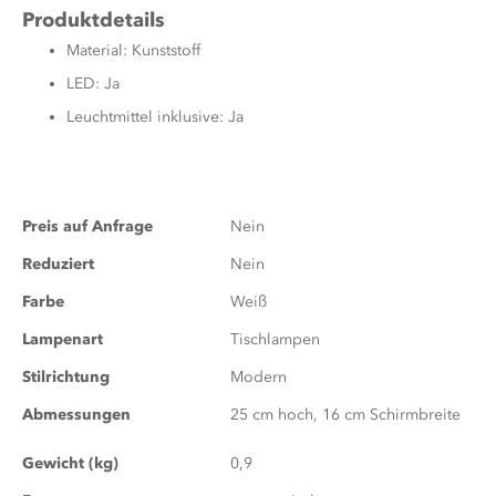
Produktdetails
Material: Kunststoff
LED: Ja
Leuchtmittel inklusive: Ja
Zusatzinformationen
Preis auf Anfrage
Nein
Reduziert
Nein
Farbe
Weiß
Lampenart
Tischlampen
Stilrichtung
Modern
Abmessungen
25 cm hoch, 16 cm Schirmbreite
Gewicht (kg)
0,9