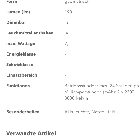
Form
geometrisch
Lumen (lm)
190
Dimmbar
ja
Leuchtmittel enthalten
ja
max. Wattage
7,5
Energieklasse
-
Schutzklasse
-
Einsatzbereich
-
Funktionen
Betriebsstunden: max. 24 Stunden pro
Milliamperstunden (mAh): 2 x 2200
3000 Kelvin
Besonderheiten
Akkuleuchte, Netzteil inkl.
Verwandte Artikel