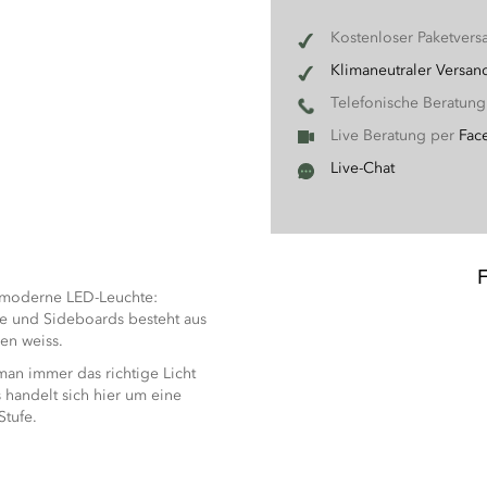
Kostenloser Paketvers
Klimaneutraler Versan
Telefonische Beratun
Live Beratung per
Fac
Live-Chat
opmoderne LED-Leuchte:
e und Sideboards besteht aus
en weiss.
 man immer das richtige Licht
 handelt sich hier um eine
Stufe.