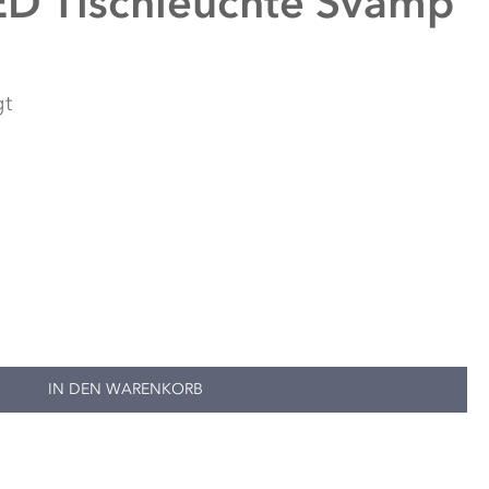
ED Tischleuchte Svamp
gt
IN DEN WARENKORB