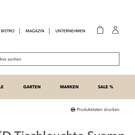
BISTRO
MAGAZIN
UNTERNEHMEN
E-Mail
Passwort
Suche
Anme
Passwort
LE
GARTEN
MARKEN
SALE %
vergesse
Produktdaten drucken