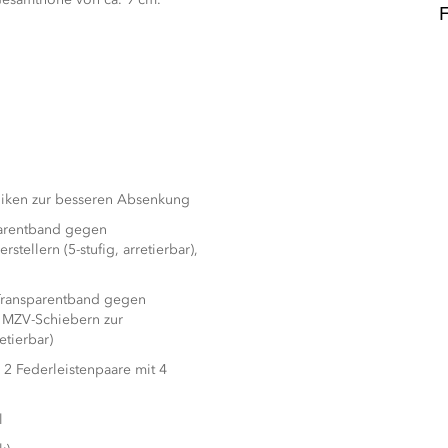
niken zur besseren Absenkung
parentband gegen
tellern (5-stufig, arretierbar),
 Transparentband gegen
n MZV-Schiebern zur
etierbar)
 2 Federleistenpaare mit 4
l