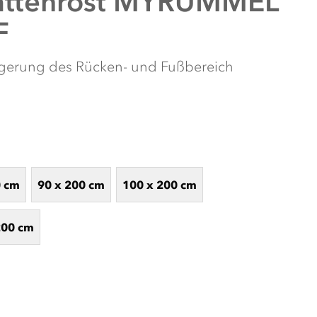
attenrost MYRUMMEL
F
agerung des Rücken- und Fußbereich
0 cm
90 x 200 cm
100 x 200 cm
EREN ONLINE SCHLAF-KONFIGURATOR
200 cm
figurator! Entdecken Sie mit wenigen Klicks Ihre idealen
e Abfrage führt Sie durch Ihre persönlichen Vorlieben und
 Produkte für Ihren erholsamen Schlaf zu ermitteln. Lassen
estimmten Kaufempfehlungen inspirieren und finden Sie die
en Schlaf auf das nächste Level heben!