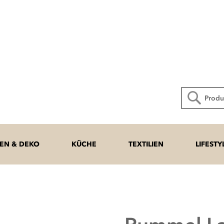
Direkt
zum
Inhalt
Suche
N & DEKO
KÜCHE
TEXTILIEN
LIFESTY