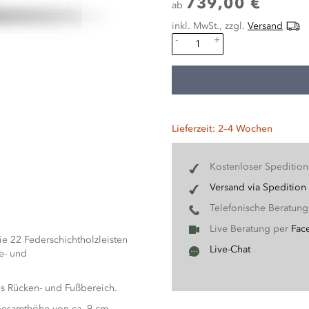
739,00 €
ab
inkl. MwSt., zzgl.
Versand
-
+
Lieferzeit: 2–4 Wochen
Kostenloser Speditio
Versand via Spedition
Telefonische Beratun
Live Beratung per
Fac
ie 22 Federschichtholzleisten
Live-Chat
se- und
s Rücken- und Fußbereich.
 Gesamthöhe von ca. 9 cm.