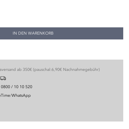
JETZT STARTEN
IN DEN WARENKORB
nsversand ab 350€ (pauschal:6,90€ Nachnahmegebühr)
g
0800 / 10 10 520
eTime
/
WhatsApp