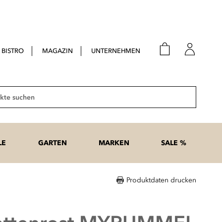
BISTRO
MAGAZIN
UNTERNEHMEN
E-Mail
Passwort
Suche
Anme
Passwort
LE
GARTEN
MARKEN
SALE %
vergesse
Produktdaten drucken