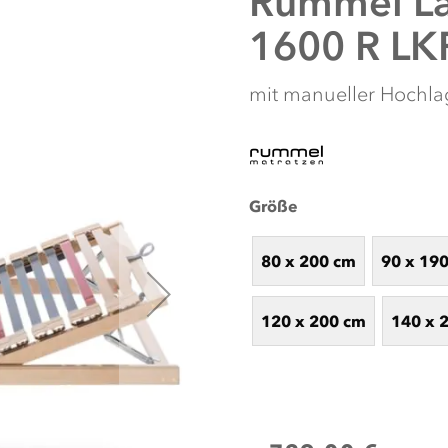
Rummel
L
1600 R LK
mit manueller Hochl
Größe
80 x 200 cm
90 x 19
NUTZEN SIE UNS
120 x 200 cm
140 x 
Nutzen Sie unseren Online-Schlafkon
Schlafbegleiter. Unsere intelligent
Schlafgewohnheiten, um die perfekten
Sie sich von unseren individuell abg
Artikel, die Ihr