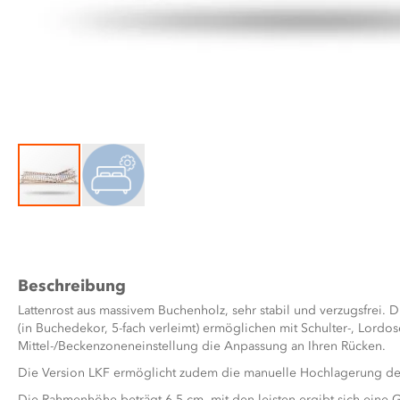
Zum
Anfang
der
Bildergalerie
Beschreibung
springen
Lattenrost aus massivem Buchenholz, sehr stabil und verzugsfrei. D
(in Buchedekor, 5-fach verleimt) ermöglichen mit Schulter-, Lordo
Mittel-/Beckenzoneneinstellung die Anpassung an Ihren Rücken.
Die Version LKF ermöglicht zudem die manuelle Hochlagerung de
Die Rahmenhöhe beträgt 6,5 cm, mit den leisten ergibt sich eine