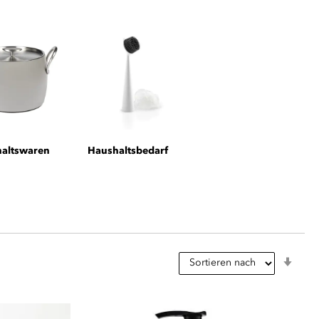
altswaren
Haushaltsbedarf
In
aufs
Reih