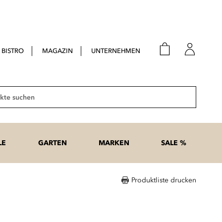
BISTRO
MAGAZIN
UNTERNEHMEN
E-Mail
Passwort
Suche
Anme
Passwort
LE
GARTEN
MARKEN
SALE %
vergesse
Produktliste drucken