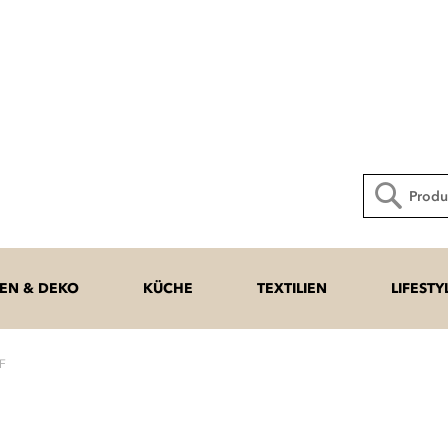
Direkt
zum
Inhalt
Suche
N & DEKO
KÜCHE
TEXTILIEN
LIFESTY
F