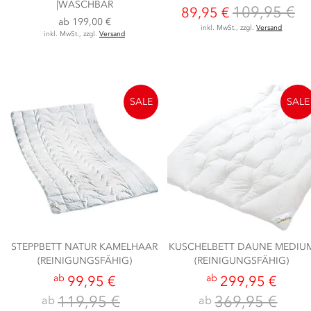
|WASCHBAR
109,95 €
89,95 €
ab
199,00 €
inkl. MwSt., zzgl.
Versand
inkl. MwSt., zzgl.
Versand
SALE
SALE
STEPPBETT NATUR KAMELHAAR
KUSCHELBETT DAUNE MEDIU
(REINIGUNGSFÄHIG)
(REINIGUNGSFÄHIG)
ab
ab
99,95 €
299,95 €
119,95 €
369,95 €
ab
ab