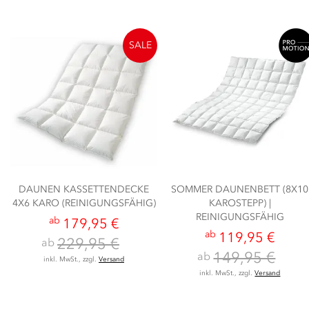
SALE
DAUNEN KASSETTENDECKE
SOMMER DAUNENBETT (8X10
4X6 KARO (REINIGUNGSFÄHIG)
KAROSTEPP) |
REINIGUNGSFÄHIG
ab
179,95 €
ab
119,95 €
229,95 €
ab
149,95 €
ab
inkl. MwSt., zzgl.
Versand
inkl. MwSt., zzgl.
Versand