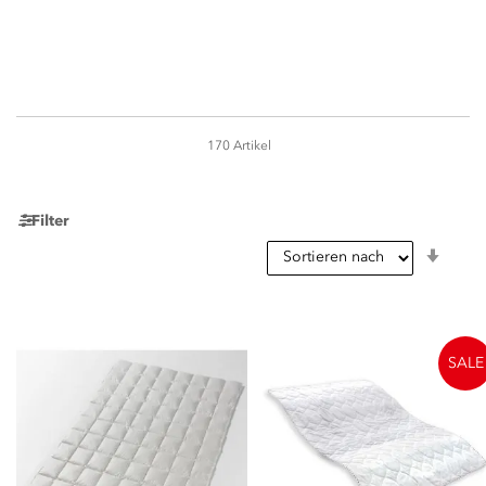
170
Artikel
Seite
Filter
In
aufst
Reihe
SALE