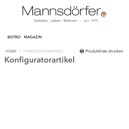
Direkt
N & DEKO
KÜCHE
TEXTILIEN
LIFESTY
zum
BISTRO
MAGAZIN
Inhalt
Produktliste drucken
HOME
KONFIGURATORARTIKEL
Konfiguratorartikel