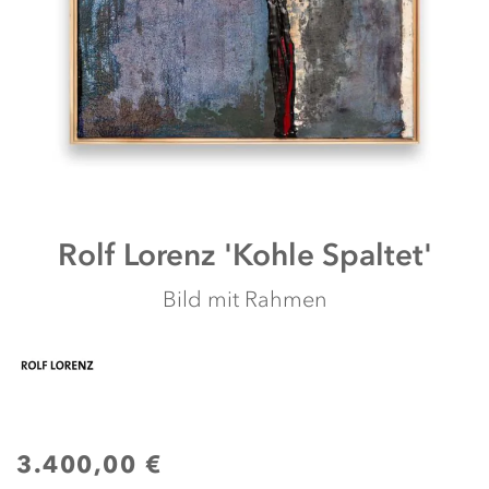
Zum
Rolf Lorenz
'Kohle Spaltet'
Anfang
der
Bild mit Rahmen
Bildergalerie
springen
3.400,00 €