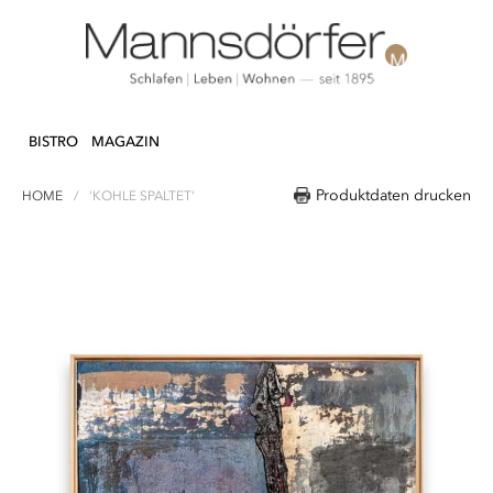
Direkt
N & DEKO
KÜCHE
TEXTILIEN
LIFEST
zum
BISTRO
MAGAZIN
Inhalt
Produktdaten drucken
HOME
'KOHLE SPALTET'
Zum
Ende
der
Bildergalerie
springen