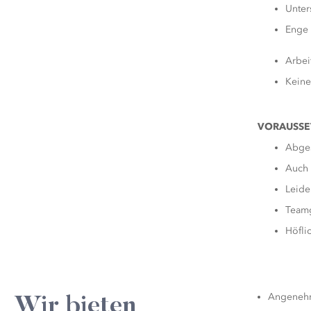
Unter
Enge 
Arbei
Keine
VORAUSS
Abges
Auch 
Leide
Teamg
Höfli
Angenehm
Wir bieten