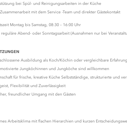
stützung bei Spül- und Reinigungsarbeiten in der Küche
Zusammenarbeit mit dem Service -Team und direkter Gästekontakt
tszeit Montag bis Samstag, 08:30 – 16:00 Uhr
 reguläre Abend- oder Sonntagsarbeit (Ausnahmen nur bei Veranstalt
ETZUNGEN
chlossene Ausbildung als Koch/Köchin oder vergleichbare Erfahrun
motivierte Jungköchinnen und Jungköche sind willkommen
nschaft für frische, kreative Küche Selbstständige, strukturierte und 
eist, Flexibilität und Zuverlässigkeit
cher, freundlicher Umgang mit den Gästen
es Arbeitsklima mit flachen Hierarchien und kurzen Entscheidungsw