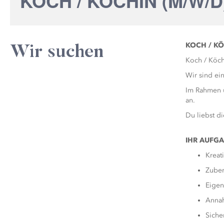
KOCH / KÖCHIN (M/W/D
KOCH / KÖ
Wir suchen
Koch / Köch
Wir sind ei
Im Rahmen u
an.
Du liebst di
IHR AUFG
Kreat
Zuber
Eigen
Annah
Siche