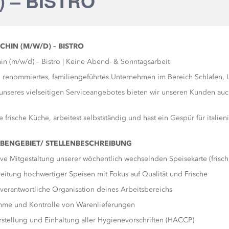
) – BISTRO
CHIN (M/W/D) – BISTRO
in (m/w/d) – Bistro | Keine Abend- & Sonntagsarbeit
n renommiertes, familiengeführtes Unternehmen im Bereich Schlafen,
nseres vielseitigen Serviceangebotes bieten wir unseren Kunden auc
e frische Küche, arbeitest selbstständig und hast ein Gespür für italie
ABENGEBIET/
STELLENBESCHREIBUNG
ive Mitgestaltung unserer wöchentlich wechselnden Speisekarte (frisch, s
eitung hochwertiger Speisen mit Fokus auf Qualität und Frische
verantwortliche Organisation deines Arbeitsbereichs
me und Kontrolle von Warenlieferungen
rstellung und Einhaltung aller Hygienevorschriften (HACCP)