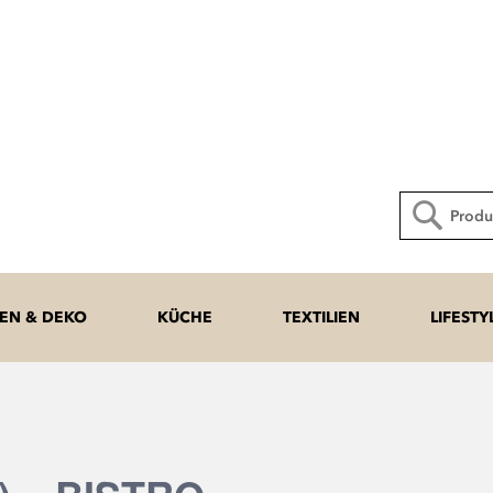
Direkt
zum
Inhalt
Suche
N & DEKO
KÜCHE
TEXTILIEN
LIFESTY