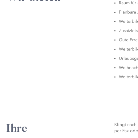
Raum für 
Planbare 
Weiterbi
Zusatzlei
Gute Erre
Weiterbi
Urlaubsg
Weihnach
Weiterbi
Klingt nach
Ihre
per Fax oder