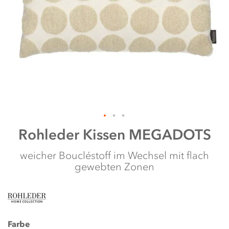
Zum
Rohleder
Kissen MEGADOTS
Anfang
der
weicher Boucléstoff im Wechsel mit flach
Bildergalerie
gewebten Zonen
springen
Farbe