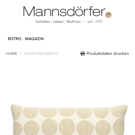
Direkt
N & DEKO
KÜCHE
TEXTILIEN
LIFEST
zum
BISTRO
MAGAZIN
Inhalt
Produktdaten drucken
HOME
KISSEN MEGADOTS
Zum
Ende
der
Bildergalerie
springen