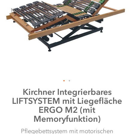
Zum
Kirchner
Integrierbares
Anfang
LIFTSYSTEM mit Liegefläche
der
Bildergalerie
ERGO M2 (mit
springen
Memoryfunktion)
Pflegebettsystem mit motorischen