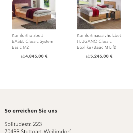
Komfortholzbett
Komfortmasssivholzbet
BASEL Classic System
t LUGANO Classic
Basic M2
Boxlike (Basic M Lift)
ab
4.845,00 €
ab
5.245,00 €
So erreichen Sie uns
Solitudestr. 223
70499 Stuttgart-Weilimdorf