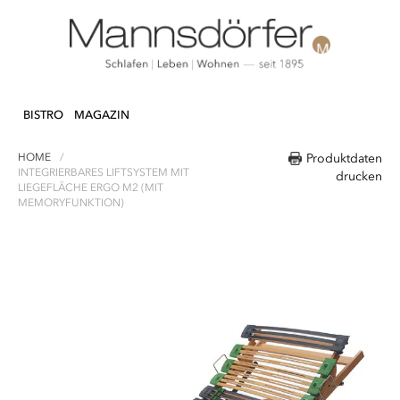
Direkt
N & DEKO
KÜCHE
TEXTILIEN
LIFEST
zum
BISTRO
MAGAZIN
Inhalt
HOME
Produktdaten
INTEGRIERBARES LIFTSYSTEM MIT
drucken
LIEGEFLÄCHE ERGO M2 (MIT
MEMORYFUNKTION)
Zum
Ende
der
Bildergalerie
springen