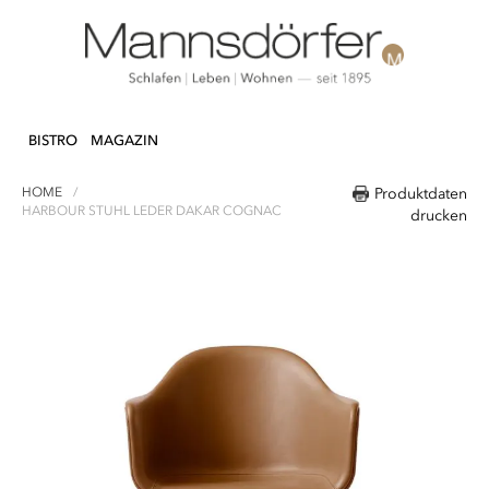
Direkt
N & DEKO
KÜCHE
TEXTILIEN
LIFEST
zum
BISTRO
MAGAZIN
Inhalt
HOME
Produktdaten
HARBOUR STUHL LEDER DAKAR COGNAC
drucken
Zum
Ende
der
Bildergalerie
springen