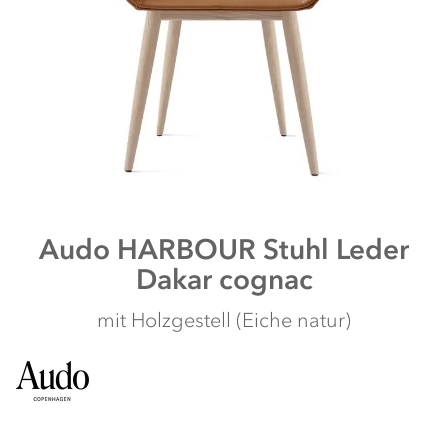
Zum
Audo
HARBOUR Stuhl Leder
Anfang
Dakar cognac
der
Bildergalerie
springen
mit Holzgestell (Eiche natur)