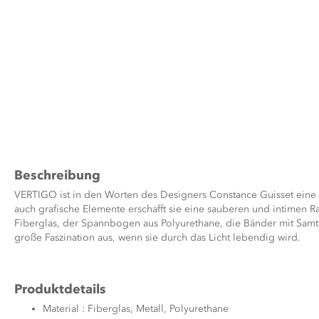
Zum
Anfang
der
Bildergalerie
Beschreibung
springen
VERTIGO ist in den Worten des Designers Constance Guisset eine 
auch grafische Elemente erschafft sie eine sauberen und intimen R
Fiberglas, der Spannbogen aus Polyurethane, die Bänder mit Samt
große Faszination aus, wenn sie durch das Licht lebendig wird.
Produktdetails
Material : Fiberglas, Metall, Polyurethane