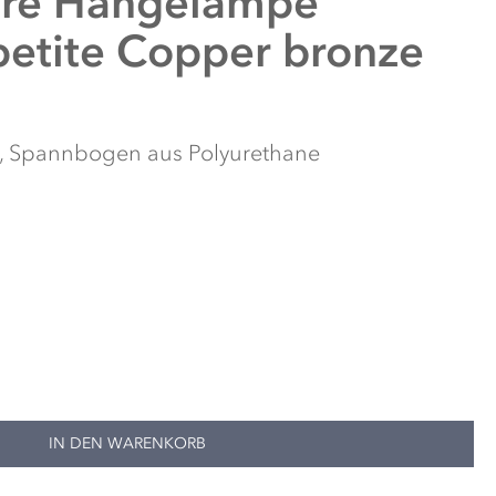
ure
Hängelampe
etite Copper bronze
as, Spannbogen aus Polyurethane
IN DEN WARENKORB