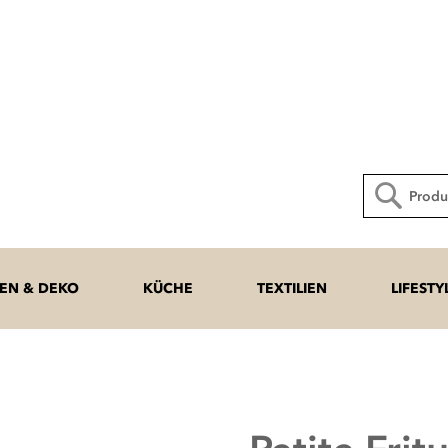
Direkt
zum
Inhalt
Suche
N & DEKO
KÜCHE
TEXTILIEN
LIFESTY