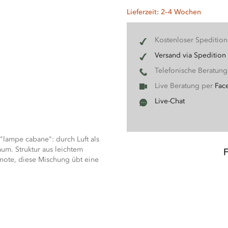
Lieferzeit: 2–4 Wochen
Kostenloser Speditio
Versand via Spedition
Telefonische Beratun
Live Beratung per
Fac
Live-Chat
"lampe cabane": durch Luft als
aum. Struktur aus leichtem
note, diese Mischung übt eine