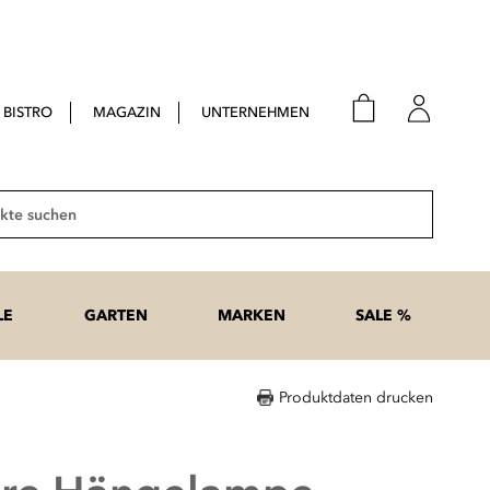
BISTRO
MAGAZIN
UNTERNEHMEN
E-Mail
Passwort
Suche
Anme
Passwort
LE
GARTEN
MARKEN
SALE %
vergesse
Produktdaten drucken