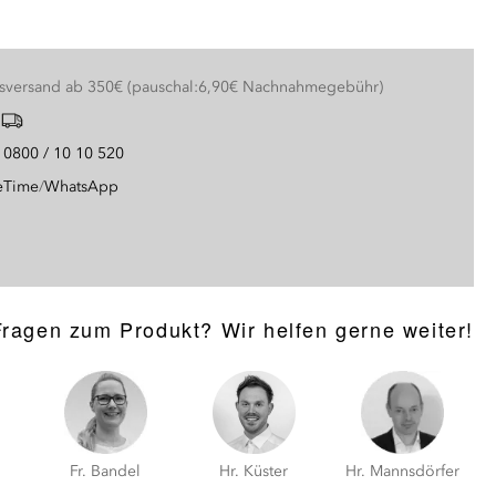
nsversand ab 350€ (pauschal:6,90€ Nachnahmegebühr)
g
0800 / 10 10 520
eTime
/
WhatsApp
Fragen zum Produkt? Wir helfen gerne weiter!
Hr. Küster
Fr. Bandel
Hr. Mannsdörfer