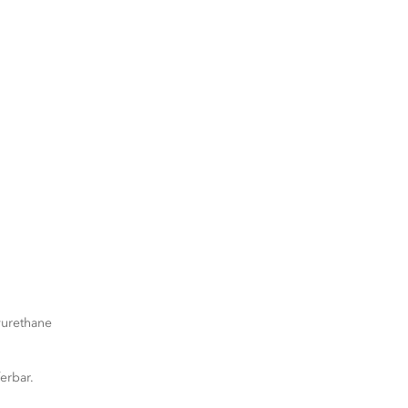
lyurethane
erbar.