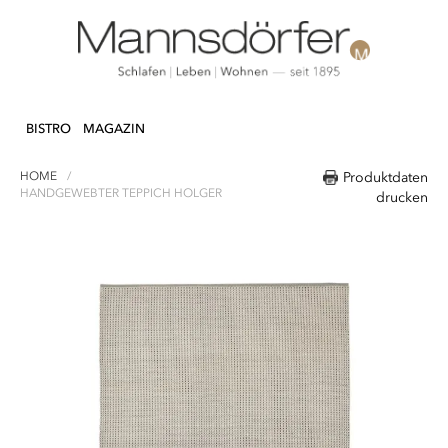
Direkt
N & DEKO
KÜCHE
TEXTILIEN
LIFEST
zum
BISTRO
MAGAZIN
Inhalt
HOME
Produktdaten
HANDGEWEBTER TEPPICH HOLGER
drucken
Zum
Ende
der
Bildergalerie
springen