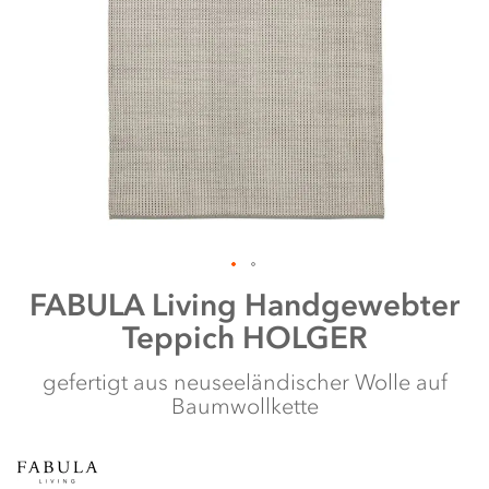
Zum
FABULA Living
Handgewebter
Anfang
Teppich HOLGER
der
Bildergalerie
springen
gefertigt aus neuseeländischer Wolle auf
Baumwollkette