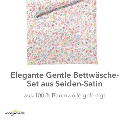
Zum
Elegante
Gentle Bettwäsche-
Anfang
Set aus Seiden-Satin
der
Bildergalerie
springen
aus 100 % Baumwolle gefertigt