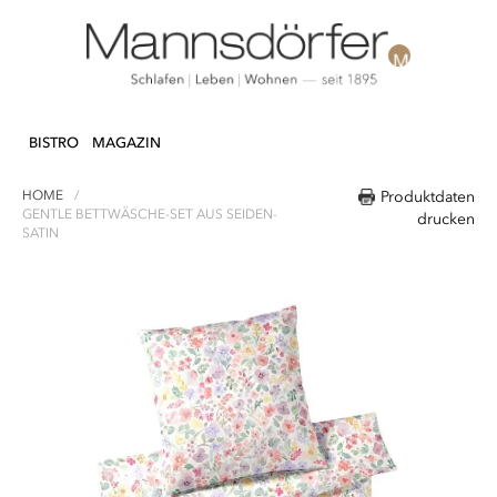
Direkt
N & DEKO
KÜCHE
TEXTILIEN
LIFEST
zum
BISTRO
MAGAZIN
Inhalt
HOME
Produktdaten
GENTLE BETTWÄSCHE-SET AUS SEIDEN-
drucken
SATIN
Zum
Ende
der
Bildergalerie
springen