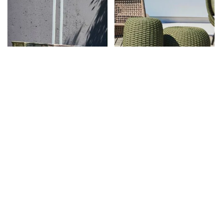
SUKA LOUNGESTUHL
OUTDOOR HOCKER MOON
(OLIVEGRÜN)
ab
749,00 €
inkl. MwSt., zzgl.
Versand
ab
479,00 €
inkl. MwSt., zzgl.
Versand