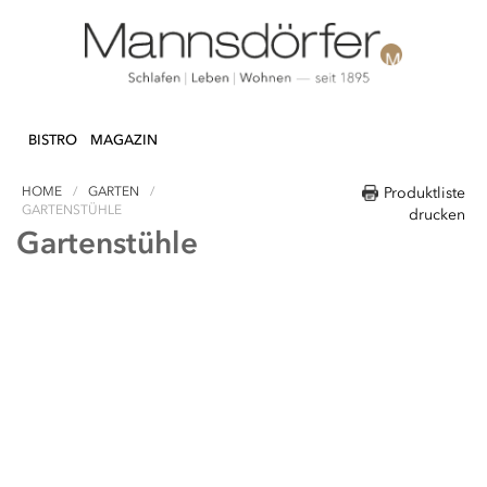
Direkt
N & DEKO
KÜCHE
TEXTILIEN
LIFEST
zum
BISTRO
MAGAZIN
Inhalt
HOME
GARTEN
Produktliste
GARTENSTÜHLE
drucken
Gartenstühle