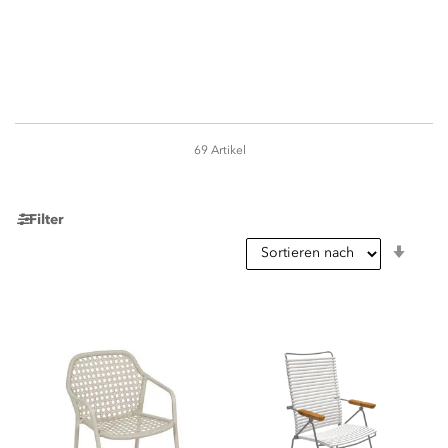
69
Artikel
Seite
Filter
In
aufst
Reihe