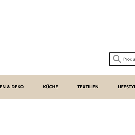
Direkt
zum
Inhalt
Suche
N & DEKO
KÜCHE
TEXTILIEN
LIFESTY