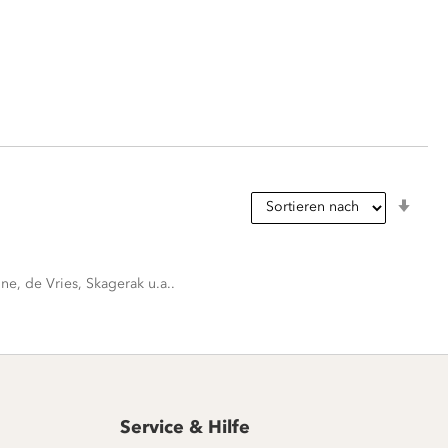
In
aufs
Reih
e, de Vries, Skagerak u.a..
Service & Hilfe