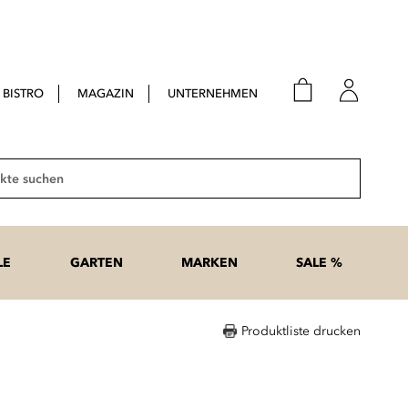
BISTRO
MAGAZIN
UNTERNEHMEN
E-Mail
Passwort
Suche
Anme
Passwort
LE
GARTEN
MARKEN
SALE %
vergesse
Produktliste drucken