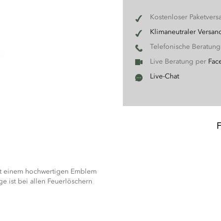
Kostenloser Paketvers
Klimaneutraler Versan
Telefonische Beratun
Live Beratung per
Fac
Live-Chat
 mit einem hochwertigen Emblem
e ist bei allen Feuerlöschern