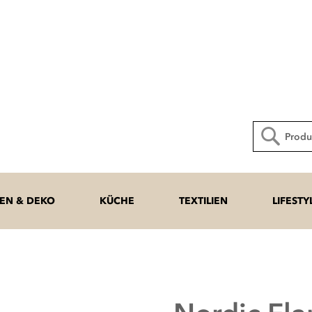
Direkt
zum
Inhalt
Suche
N & DEKO
KÜCHE
TEXTILIEN
LIFESTY