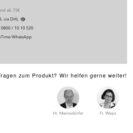
and ab 75€
d, via DHL
g
0800 / 10 10 520
eTime
/
WhatsApp
Fragen zum Produkt? Wir helfen gerne weiter!
Hr. Mannsdörfer
Fr. Weps