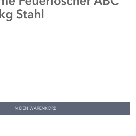
ame
Feuerlöscher ABC
kg Stahl
IN DEN WARENKORB