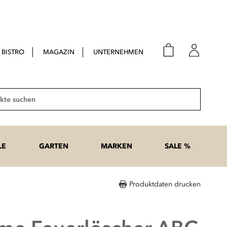
BISTRO
MAGAZIN
UNTERNEHMEN
E-Mail
Passwort
Suche
Anme
Passwort
LE
GARTEN
MARKEN
SALE %
vergesse
Produktdaten drucken