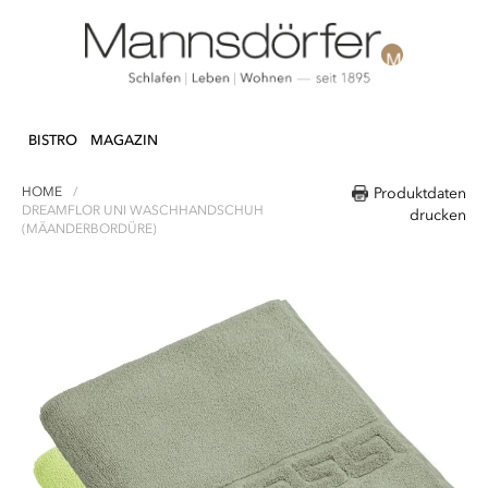
Direkt
N & DEKO
KÜCHE
TEXTILIEN
LIFEST
zum
BISTRO
MAGAZIN
Inhalt
HOME
Produktdaten
DREAMFLOR UNI WASCHHANDSCHUH
drucken
(MÄANDERBORDÜRE)
Zum
Ende
der
Bildergalerie
springen