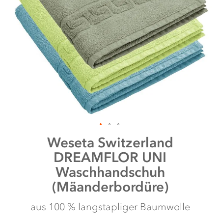
Zum
Weseta Switzerland
Anfang
DREAMFLOR UNI
der
Bildergalerie
Waschhandschuh
springen
(Mäanderbordüre)
aus 100 % langstapliger Baumwolle