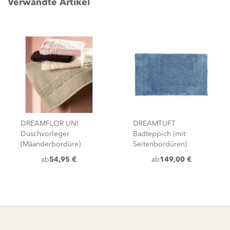
Verwandte Artikel
DREAMFLOR UNI
DREAMTUFT
Duschvorleger
Badteppich (mit
(Mäanderbordüre)
Seitenbordüren)
ab
54,95 €
ab
149,00 €