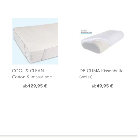
COOL & CLEAN
DB CLIMA Kissenhülle
Cotton Klimaauflage
(weiss)
ab
129,95 €
ab
49,95 €