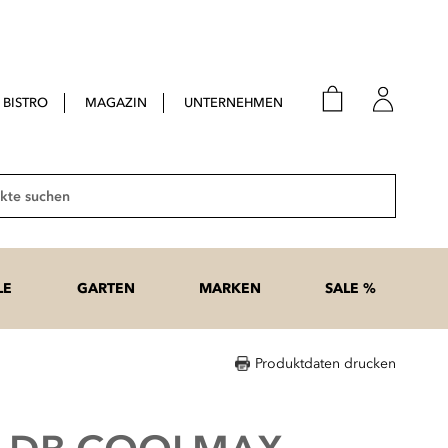
BISTRO
MAGAZIN
UNTERNEHMEN
E-Mail
Passwort
Suche
Anme
Passwort
LE
GARTEN
MARKEN
SALE %
vergesse
Produktdaten drucken