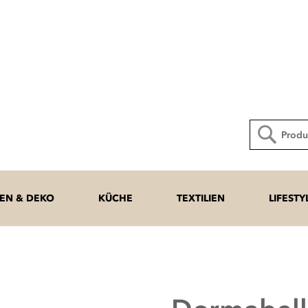
Direkt
zum
Inhalt
Suche
N & DEKO
KÜCHE
TEXTILIEN
LIFESTY