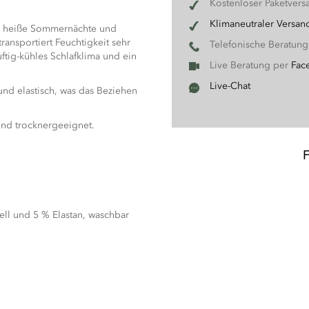
Kostenloser Paketvers
Klimaneutraler Versan
ür heiße Sommernächte und
ransportiert Feuchtigkeit sehr
Telefonische Beratun
uftig-kühles Schlafklima und ein
Live Beratung per
Fac
Live-Chat
 und elastisch, was das Beziehen
und trocknergeeignet.
ll und 5 % Elastan, waschbar