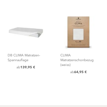
DB CLIMA Matratzen-
CLIMA
Spannauflage
Matratzenschonbezug
(weiss)
ab
139,95 €
ab
64,95 €