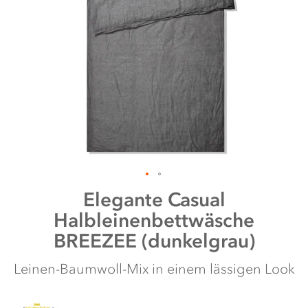
shortcut
activates
the
screen
reader
to
help
you
navigate
and
interact
with
the
content.
Zum
Elegante
Casual
Anfang
Halbleinenbettwäsche
der
Bildergalerie
BREEZEE (dunkelgrau)
springen
Leinen-Baumwoll-Mix in einem lässigen Look