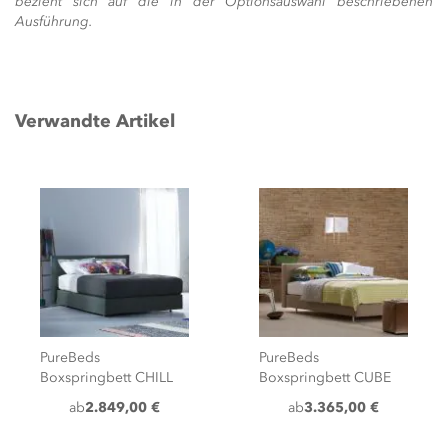
bezieht sich auf die in der Optionsauswahl beschriebenen
Ausführung.
Verwandte Artikel
PureBeds
Boxspringbett
Boxspringbett CUBE
ROMANCE inkl.
Premium Matratze
ab
3.365,00 €
3.498,00 €
ab