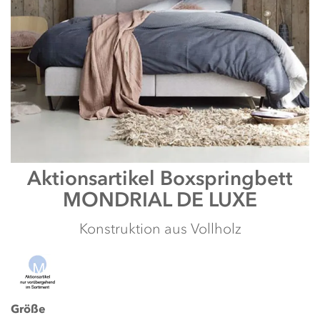
shortcut
activates
the
screen
reader
to
help
you
navigate
and
interact
with
Zum
the
Aktionsartikel
Boxspringbett
Anfang
content.
MONDRIAL DE LUXE
der
Bildergalerie
springen
Konstruktion aus Vollholz
Größe