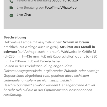
Telefonische Beratung
0800 / 10 10 520
Live Beratung per
FaceTime
/
WhatsApp
Live-Chat
Beschreibung
Dekorative Lampe mit assymetrischem
Schirm in braun
erhältlich (auf Anfrage auch in grau).
Struktur aus Metall in
schwarz
(auf Anfrage auch in braun). Wahlweise in Größe M
(d=230 mm h=436 mm, Fuß mit Kabelschalter) oder L (d=380
mm h=720mm, Fuß mit Kabelschalter).
Sollten in der Produktabbildung abgebildete
Dekorationsgegenstände, ergänzendes Zubehör, oder sonstige
Gegenstände abgebildet sein, gehören diese nicht zum
Lieferumfang - sofern sie nicht ausschließlich im
Beschreibungstext erwähnt wurden! Der angebotene Artikel
bezieht sich auf die in der Optionsauswahl beschriebenen
Ausführung.