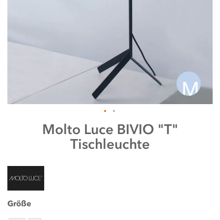
Zum
Molto Luce
BIVIO "T"
Anfang
Tischleuchte
der
Bildergalerie
springen
Größe