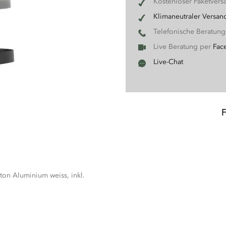
Kostenloser Paketvers
Klimaneutraler Versan
Telefonische Beratun
Live Beratung per
Fac
Live-Chat
ton Aluminium weiss, inkl.