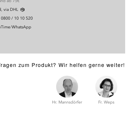
and ab 75€
d, via DHL
g
0800 / 10 10 520
eTime
/
WhatsApp
Fragen zum Produkt? Wir helfen gerne weiter!
Hr. Mannsdörfer
Fr. Weps