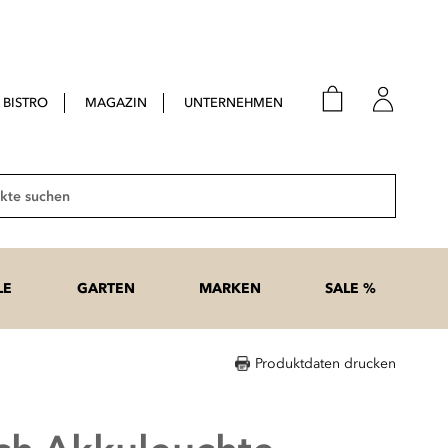
BISTRO
MAGAZIN
UNTERNEHMEN
E-Mail
Passwort
Suche
Anme
Passwort
LE
GARTEN
MARKEN
SALE %
vergesse
Produktdaten drucken