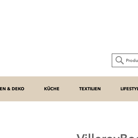
Direkt
zum
Inhalt
Suche
N & DEKO
KÜCHE
TEXTILIEN
LIFESTY