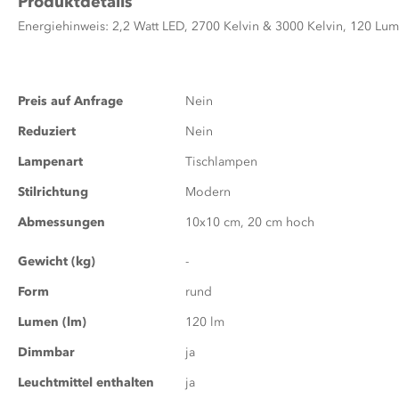
Produktdetails
Energiehinweis: 2,2 Watt LED, 2700 Kelvin & 3000 Kelvin, 120 Lu
Zusatzinformationen
Preis auf Anfrage
Nein
Reduziert
Nein
Lampenart
Tischlampen
Stilrichtung
Modern
Abmessungen
10x10 cm, 20 cm hoch
Gewicht (kg)
-
Form
rund
Lumen (lm)
120 lm
Dimmbar
ja
Leuchtmittel enthalten
ja