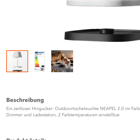
Zum
Anfang
der
Bildergalerie
Beschreibung
springen
Ein zeitloser Hingucker: Outdoortischeleuchte NEAPEL 2.0 im Farb
Dimmer und Ladestation, 2 Farbtemperaturen einstellbar.