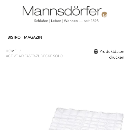
Direkt
N & DEKO
KÜCHE
TEXTILIEN
LIFEST
zum
BISTRO
MAGAZIN
Inhalt
HOME
Produktdaten
ACTIVE AIR FASER-ZUDECKE SOLO
drucken
Zum
Ende
der
Bildergalerie
springen