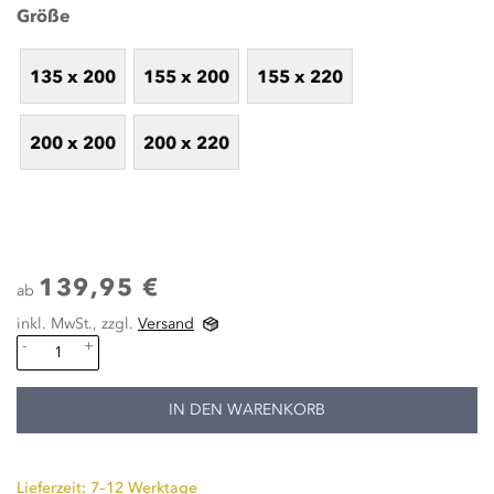
Größe
135 x 200
155 x 200
155 x 220
200 x 200
200 x 220
139,95 €
ab
inkl. MwSt., zzgl.
Versand
-
+
IN DEN WARENKORB
Lieferzeit: 7–12 Werktage