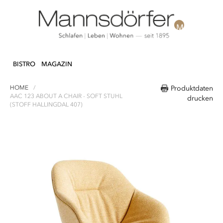
Direkt
N & DEKO
KÜCHE
TEXTILIEN
LIFEST
zum
BISTRO
MAGAZIN
Inhalt
HOME
Produktdaten
AAC 123 ABOUT A CHAIR - SOFT STUHL
drucken
(STOFF HALLINGDAL 407)
Zum
Ende
der
Bildergalerie
springen