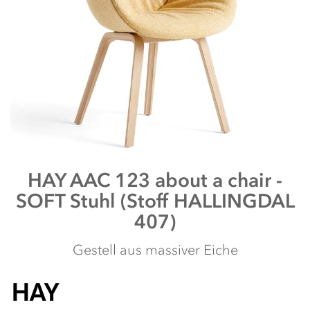
Zum
HAY
AAC 123 about a chair -
Anfang
SOFT Stuhl (Stoff HALLINGDAL
der
Bildergalerie
407)
springen
Gestell aus massiver Eiche