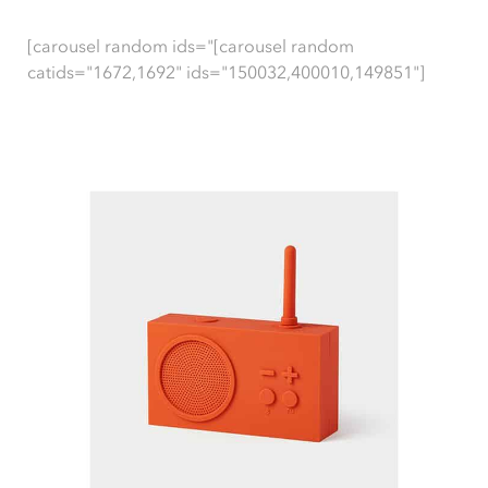
[carousel random ids="[carousel random
catids="1672,1692" ids="150032,400010,149851"]